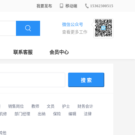
我要发布
移动端
15362300515
微信公众号
查看更多工作
联系客服
会员中心
搜 索
潢
销售岗位
教师
文员
护士
财务会计
/机修
部门经理
出纳
保险
编辑
法律
其他