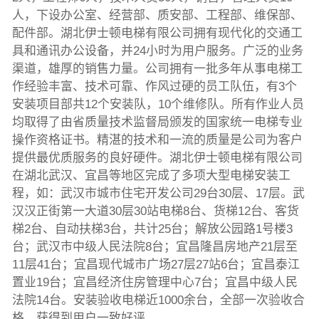
人，下设办公室、经营部、质安部、工程部、维保部、
配件部。湖北伊士顿电梯有限公司拥有现代化的交通工
具和通讯办公设备，并24小时为用户服务。广泛的业务
渠道，雄厚的销售力量。公司拥有一批多年从事电梯工
作经验丰富、技术可靠、作风过硬的员工队伍，有3个
安装项目部共12个安装队，10个维修队。所有作业人员
均取得了由省质量技术监督局颁发的国家统一电梯专业
操作资格证书。精湛的技术和一流的质量是公司为客户
提供最优质服务的良好硬件。湖北伊士顿电梯有限公司
在湖北武汉、宜昌等地区完成了多项大型电梯安装工
程，如：武汉市城市住宅开发公司29台30层、17层。武
汉汉正街第一大道30层30站电梯8台、货梯12台、客货
梯2台、自动扶梯3台，共计25台；解放公园路1号楼3
台；武汉市中级人民法院8台；宜昌隆昌房地产21层至
11层41台；宜昌现代城市广场27层27站6台；宜昌泰江
置业19台；宜昌经济住房管理中心7台；宜昌中级人民
法院14台。安装验收电梯近1000余台，全部一次验收合
格，获得到用户一致好评。